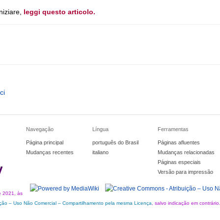
niziare,
leggi questo articolo.
ci
Navegação
Língua
Ferramentas
Página principal
português do Brasil
Páginas afluentes
Mudanças recentes
italiano
Mudanças relacionadas
Páginas especiais
y
Versão para impressão
e 2021, às
ição – Uso Não Comercial – Compartilhamento pela mesma Licença
, salvo indicação em contrário